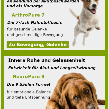
Kaninchen
Ziege
Fisch
Insekten
Leckerchen Fleisch Pur
Diät Trocken Barf
Rind
Hühnchen
Lamm
Pferd