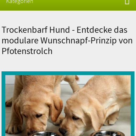
Kategorien
Wunschnapf Trocken Barf
Trockenbarf Hund - Entdecke das
Rind
modulare Wunschnapf-Prinzip von
Hühnchen
Pfotenstrolch
Lamm
Pferd
Ente
Wild
Kaninchen
Ziege
Insekten