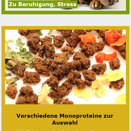
Ente
Wild
Wunschtüte Flocken Mix
Trocken Barf Katze
Rind
Lamm
Pferd
Kaninchen
Ziege
Wild