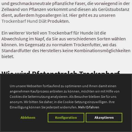
und geschmacksneutrale pflanzliche Faser, die vorwiegend in der
Zellwand von Pflanzen vorkommt und diesen als Gerüstsubstanz
dient, außerdem hypoallergen ist. Hier geht es zu unseren
Trockenbarf Hund Diät
Produkten.
Ein weiterer Vorteil von Trockenbarf für Hunde ist die
Abwechslung im Napf, da Sie aus verschiedenen Sorten wählen
können. Im Gegensatz zu normalem Trockenfutter, wo das
Standardfutter des Herstellers keine Kombinationsmöglichkeiten
bietet.
Wie wird Pfotenstrolch Trockenbarf
hergestellt?
Um unsere Webseiten fortlaufend zu optimieren und Ihnen damit einen
angenehmen Kaufprozess anbieten zu können, möchten wir mit Hilfe von
Anders als viele andere Hersteller von Trockenbarf-Produkten
Cookies die Seitennutzung analysieren. Als Besucher bleiben Sie für uns
setzen wir bei Pfotenstrolch nicht auf die Gefriertrocknung
anonym. Wir bitten Sie daher, in die Cookie-Setzung einzuwilligen. Ihre
unserer Trockenbarf Menüs.
Einwilligung können Sie jederzeit widerrufen.
Mehr Erfahren
Ablehnen
Konfiguration
Akzeptieren
Wir bevorzugen die schonende Trocknung durch warme Luft, das
sogenannte Dörren. Dabei werden unsere
Menübestandteile einem trockenen, warmen Luftstrom