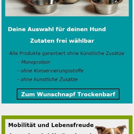
Fisch
Trockenbarf Complete
Fleisch Pur Trocken Barf
Hypoallergen Trocken Barf
Rind
Hühnchen
Pferd
Lamm
Ente
Wild