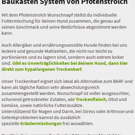
Baukasten System von Pfotenstrolch
Futterrechner Trocken Barf
Mit dem Pfotenstrolch Wunschnapf stellst du individuelle
Futtermischung für deinen Hund zusammen, die genau auf
seinen Geschmack und seine Bedürfnisse abgestimmt werden
kann.
Auch Allergiker und ernährungssensible Hunde finden bei uns
leckere und gesunde Mahlzeiten, die nicht nur leicht zu
portionieren und zu lagern sind, sondern auch extrem lecker
sind.
Gibt es Unverträglichkeiten bei deinem Hund, dann hier
direkt zum hypallergenen Trockenbarf
.
Unser Trockenbarf eignet sich ideal als Alternative zum BARF und
kann als tägliche Ration sehr abwechslungsreich
zusammengestellt werden. Wunschnapf ist voller ausgesuchter,
schonend getrockneter Zutaten, wie
Trockenfleisch
, Obst und
Gemüse, sowie natürliche Futterzusätze.
Unterstützend für Magen und Darm, bei Stress oder Arthrose und
Gelenkproblemen kannst du zusätzlich
spezielle
Kräutermischungen
frei auswählen.