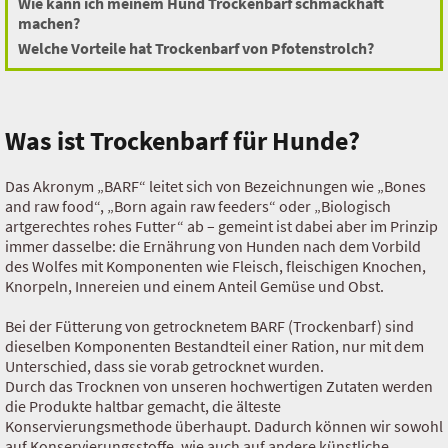
Wie kann ich meinem Hund Trockenbarf schmackhaft
machen?
Welche Vorteile hat Trockenbarf von Pfotenstrolch?
Was ist Trockenbarf für Hunde?
Das Akronym „BARF“ leitet sich von Bezeichnungen wie „Bones
and raw food“, „Born again raw feeders“ oder „Biologisch
artgerechtes rohes Futter“ ab – gemeint ist dabei aber im Prinzip
immer dasselbe: die Ernährung von Hunden nach dem Vorbild
des Wolfes mit Komponenten wie Fleisch, fleischigen Knochen,
Knorpeln, Innereien und einem Anteil Gemüse und Obst.
Bei der Fütterung von getrocknetem BARF (Trockenbarf) sind
dieselben Komponenten Bestandteil einer Ration, nur mit dem
Unterschied, dass sie vorab getrocknet wurden.
Durch das Trocknen von unseren hochwertigen Zutaten werden
die Produkte haltbar gemacht, die älteste
Konservierungsmethode überhaupt. Dadurch können wir sowohl
auf Konservierungsstoffe, wie auch auf andere künstliche