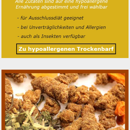
Fisch
Barf Zutaten
Futterflocken
Trockenobst
Kräuter
Mineral Mix
Öl omega 369
Nahrungsergänzung
Beruhigung, Stress
Bewegung, Gelenke