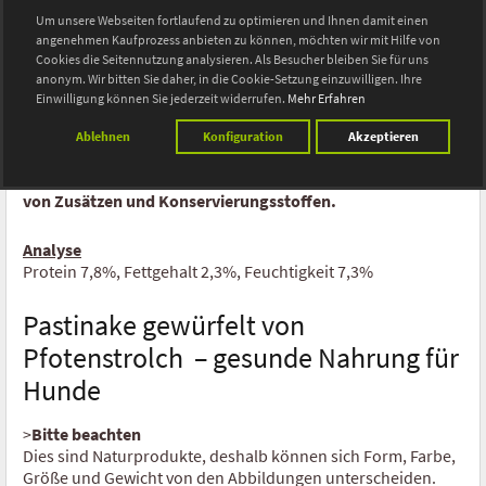
unserem
Trocken Barf Fleisch
,
Obst
und unserem
Omega
Um unsere Webseiten fortlaufend zu optimieren und Ihnen damit einen
Ente
369 Öl
kombinieren.
angenehmen Kaufprozess anbieten zu können, möchten wir mit Hilfe von
Cookies die Seitennutzung analysieren. Als Besucher bleiben Sie für uns
Wild
anonym. Wir bitten Sie daher, in die Cookie-Setzung einzuwilligen. Ihre
Als Zubereitungsempfehlung: Das Produkt bitte 20 Minuten
Einwilligung können Sie jederzeit widerrufen.
Mehr Erfahren
vor der Fütterung mit warmem Wasser anrühren und dann
Wunschtüte Flocken Mix
mit Trockenfleisch oder Frischfleisch vermischen..
Ablehnen
Konfiguration
Akzeptieren
Trocken Barf Katze
Alle Artikel bestehen aus natürlichen Zutaten und sind frei
von Zusätzen und Konservierungsstoffen.
Rind
Analyse
Lamm
Protein 7,8%, Fettgehalt 2,3%, Feuchtigkeit 7,3%
Pferd
Pastinake gewürfelt von
Pfotenstrolch
– gesunde Nahrung für
Kaninchen
Hunde
Ziege
>
Bitte beachten
Dies sind Naturprodukte, deshalb können sich Form, Farbe,
Wild
Größe und Gewicht von den Abbildungen unterscheiden.