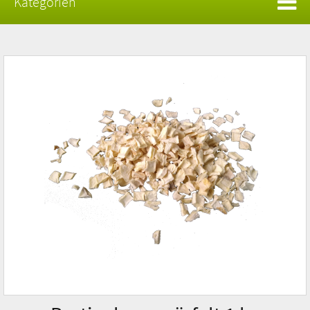
Kategorien
Wunschnapf Trocken Barf
Rind
Hühnchen
Lamm
Pferd
Ente
Wild
Kaninchen
Ziege
Insekten