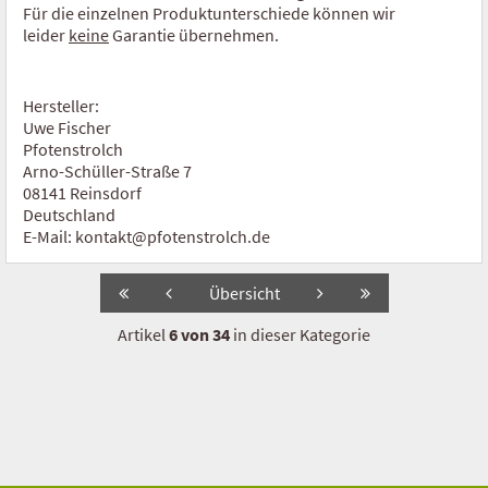
Für die einzelnen Produktunterschiede können wir
Fisch
leider
keine
Garantie übernehmen.
Barf Zutaten
Hersteller:
Futterflocken
Uwe Fischer
Pfotenstrolch
Trockenobst
Arno-Schüller-Straße 7
08141 Reinsdorf
Kräuter
Deutschland
E-Mail: kontakt@pfotenstrolch.de
Mineral Mix
Übersicht
Öl omega 369
Artikel
6 von 34
in dieser Kategorie
Nahrungsergänzung
Beruhigung, Stress
Bewegung, Gelenke