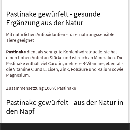
Kaninchen
Pastinake gewürfelt - gesunde
Ergänzung aus der Natur
Ziege
Mit natürlichen Antioxidantien - für ernährungssensible
Fisch
Tiere geeignet
Insekten
Pastinake
dient als sehr gute Kohlenhydratquelle, sie hat
einen hohen Anteil an Stärke und ist reich an Mineralien. Die
Leckerchen Fleisch Pur
Pastinake enthält viel Carotin, mehrere B-Vitamine, ebenfalls
die Vitamine C und E, Eisen, Zink, Folsäure und Kalium sowie
Diät Trocken Barf
Magnesium.
Rind
Zusammensetzung:100 % Pastinake
Hühnchen
Pastinake gewürfelt - aus der Natur in
den Napf
Lamm
Pferd
Für ein individuelles Hundefutter kannst du Pastinake mit