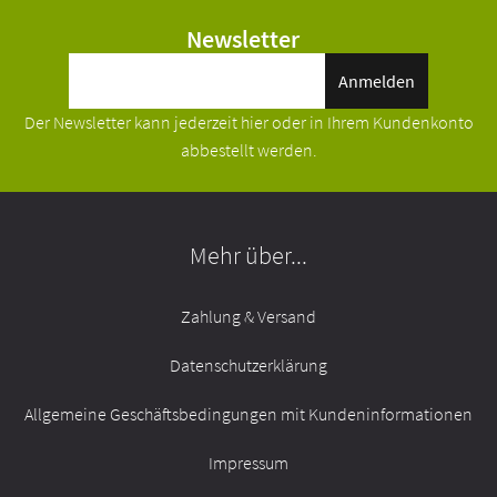
Magen, Darm
Newsletter
Senior
Anmelden
Ratgeber
Der Newsletter kann jederzeit hier oder in Ihrem Kundenkonto
abbestellt werden.
Was ist Trocken Barf
Ausschlussdiät für Allergiker
Mehr über...
Futterrechner Trocken Barf
Trockenbarf als Alleinfutter dauerhaft füttern
Zahlung & Versand
Trockenbarf zum Einweichen
Datenschutzerklärung
Futterumstellung
Allgemeine Geschäftsbedingungen mit Kundeninformationen
Diät Trocken Barf
Impressum
Was ist Trocken Katzen Barf