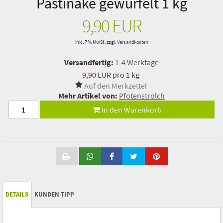
Pastinake gewürfelt 1 kg
9,90 EUR
Fisch
Trockenbarf Complete
inkl. 7 % MwSt. zzgl.
Versandkosten
Versandfertig:
1-4 Werktage
Fleisch Pur Trocken Barf
9,90 EUR pro 1 kg
Hypoallergen Trocken Barf
Mehr Artikel von:
Pfotenstrolch
Rind
In den Warenkorb
Hühnchen
Pferd
Lamm
DETAILS
KUNDEN-TIPP
Ente
Wild