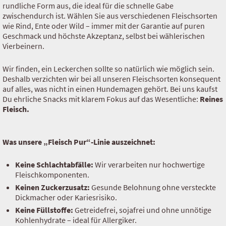
rundliche Form aus, die ideal für die schnelle Gabe
zwischendurch ist. Wählen Sie aus verschiedenen Fleischsorten
Fisch
wie Rind, Ente oder Wild – immer mit der Garantie auf puren
Geschmack und höchste Akzeptanz, selbst bei wählerischen
Trockenbarf Complete
Vierbeinern.
Fleisch Pur Trocken Barf
Wir finden, ein Leckerchen sollte so natürlich wie möglich sein.
Deshalb verzichten wir bei all unseren Fleischsorten konsequent
Hypoallergen Trocken Barf
auf alles, was nicht in einen Hundemagen gehört. Bei uns kaufst
Du ehrliche Snacks mit klarem Fokus auf das Wesentliche:
Reines
Fleisch.
Rind
Hühnchen
Was unsere „Fleisch Pur“-Linie auszeichnet:
Pferd
Keine Schlachtabfälle:
Wir verarbeiten nur hochwertige
Fleischkomponenten.
Lamm
Keinen Zuckerzusatz:
Gesunde Belohnung ohne versteckte
Dickmacher oder Kariesrisiko.
Ente
Keine Füllstoffe:
Getreidefrei, sojafrei und ohne unnötige
Kohlenhydrate – ideal für Allergiker.
Wild