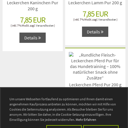
Leckerchen Kaninchen Pur
Leckerchen Lamm Pur 200 g
Fisch
200 g
7,85 EUR
Barf Zutaten
7,85 EUR
( inkl. 7 % MwSt. zzgl.
Versandkosten
)
( inkl. 7 % MwSt. zzgl.
Versandkosten
)
Futterflocken
Details
Details
Trockenobst
Kräuter
Mineral Mix
Öl omega 369
Leckerchen Pferd Pur 200 g
Nahrungsergänzung
7,85 EUR
Um unsere Webseiten fortlaufend zu optimieren und Ihnen damit einen
( inkl. 7 % MwSt. zzgl.
Versandkosten
)
angenehmen Kaufprozess anbieten zu können, möchten wir mit Hilfe von
Beruhigung, Stress
Cookies die Seitennutzung analysieren. Als Besucher bleiben Sie für uns
Details
anonym. Wir bitten Sie daher, in die Cookie-Setzung einzuwilligen. Ihre
Bewegung, Gelenke
Einwilligung können Sie jederzeit widerrufen.
Mehr Erfahren