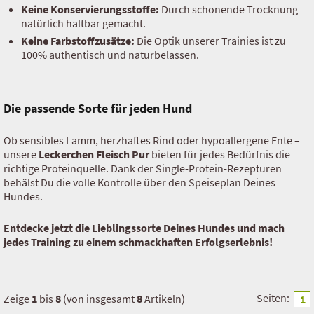
Keine Konservierungsstoffe:
Durch schonende Trocknung
natürlich haltbar gemacht.
Kaninchen
Keine Farbstoffzusätze:
Die Optik unserer Trainies ist zu
Ziege
100% authentisch und naturbelassen.
Fisch
Die passende Sorte für jeden Hund
Insekten
Ob sensibles Lamm, herzhaftes Rind oder hypoallergene Ente –
Leckerchen Fleisch Pur
unsere
Leckerchen Fleisch Pur
bieten für jedes Bedürfnis die
richtige Proteinquelle. Dank der Single-Protein-Rezepturen
Diät Trocken Barf
behälst Du die volle Kontrolle über den Speiseplan Deines
Hundes.
Rind
Entdecke jetzt die Lieblingssorte Deines Hundes und mach
Hühnchen
jedes Training zu einem schmackhaften Erfolgserlebnis!
Lamm
Seiten:
Zeige
1
bis
8
(von insgesamt
8
Artikeln)
1
Pferd