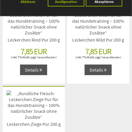
Ablehnen
Konfiguration
Akzeptieren
Magen, Darm
Senior
Ratgeber
Leckerchen Rind Pur 200 g
Leckerchen Wild Pur 200 g
Was ist Trocken Barf
7,85 EUR
7,85 EUR
Ausschlussdiät für Allergiker
( inkl. 7 % MwSt. zzgl.
Versandkosten
)
( inkl. 7 % MwSt. zzgl.
Versandkosten
)
Futterrechner Trocken Barf
Details
Details
Trockenbarf als Alleinfutter dauerhaft füttern
Trockenbarf zum Einweichen
Futterumstellung
Diät Trocken Barf
Leckerchen Ziege Pur 200 g
Was ist Trocken Katzen Barf