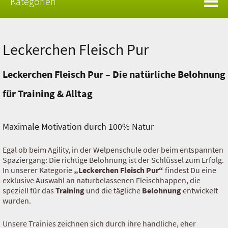
Kategorien
Wunschnapf Trocken Barf
Leckerchen Fleisch Pur
Rind
Hühnchen
Leckerchen Fleisch Pur – Die natürliche Belohnung
für Training & Alltag
Lamm
Pferd
Maximale Motivation durch 100% Natur
Ente
Egal ob beim Agility, in der Welpenschule oder beim entspannten
Wild
Spaziergang: Die richtige Belohnung ist der Schlüssel zum Erfolg.
In unserer Kategorie
„Leckerchen Fleisch Pur“
findest Du eine
exklusive Auswahl an naturbelassenen Fleischhappen, die
Kaninchen
speziell für das
Training
und die tägliche
Belohnung
entwickelt
wurden.
Ziege
Unsere Trainies zeichnen sich durch ihre handliche, eher
Insekten